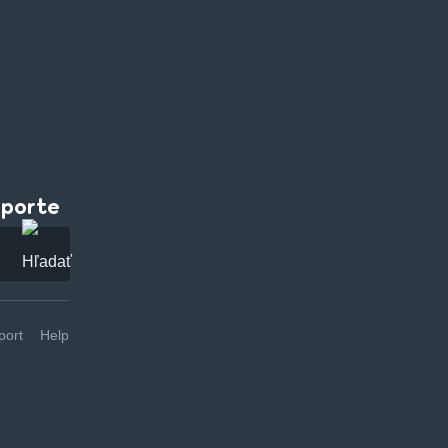
pporte
ort
Help